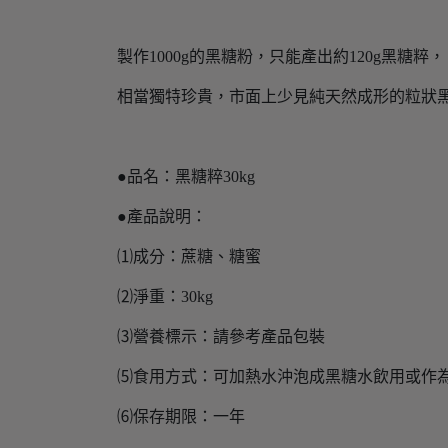
製作1000g的黑糖粉，只能產出約120g黑糖粹，
相當獨特珍貴，市面上少見純天然成形的粒狀
●品名：黑糖粹30kg
●產品說明：
⑴成分：蔗糖、糖蜜
⑵淨重：30kg
⑶營養標示：請參考產品包裝
⑸食用方式：可加熱水沖泡成黑糖水飲用或作
⑹保存期限：一年