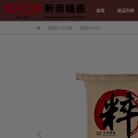
首頁
商品列表
遵循古法黑糖
黑糖粹30kg