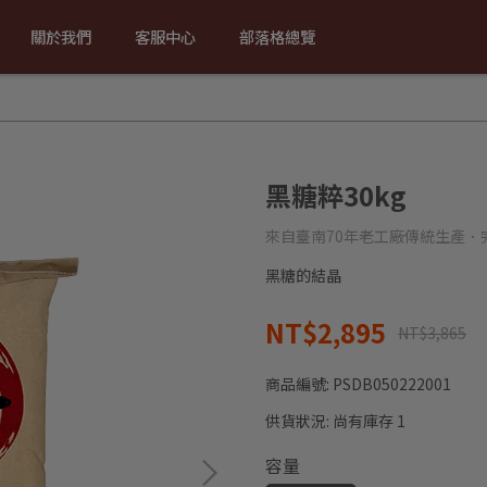
關於我們
客服中心
部落格總覽
黑糖粹30kg
來自臺南70年老工廠傳統生產．
黑糖的結晶
NT$2,895
NT$3,865
商品編號:
PSDB050222001
供貨狀況:
尚有庫存 1
容量