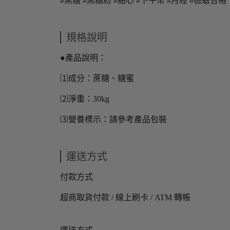
#黑糖 #黑糖粉 #點心 #下午茶 #月經 #檢驗合格
規格說明
●產品說明：
⑴成分：蔗糖、糖蜜
⑵淨重：30kg
⑶營養標示：請參考產品包裝
運送方式
付款方式
超商取貨付款 / 線上刷卡 / ATM 轉帳